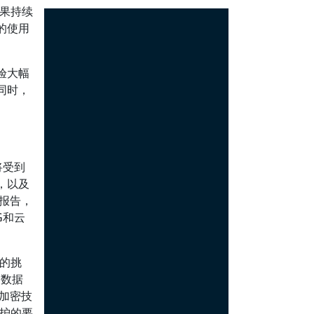
效果持续
的使用
验大幅
同时，
将受到
，以及
报告，
G和云
长的挑
，数据
加密技
保护的要