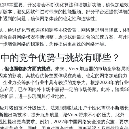
件也非常重要。开发者会不断优化算法和增加新功能，确保加速
新版本，避免因软件过时带来的性能瓶颈。部分平台还提供详细
中遇到的问题，确保网络体验的稳定性和连续性。
题，通过优化节点选择和调整协议设置，网络延迟明显降低，体
结合自身网络状况不断调整，逐步找到最适合的加速方案。与此
进一步增强网络的稳定性，为你提供更高效的网络环境。
市场中的竞争优势与挑战有哪些？
势，但也面临多方面的挑战。
未来，Veee加速器的市场竞争格局
因素的影响。其核心优势主要体现在高速、稳定的网络加速能力
企业办公等多个行业中具有较强的竞争力。根据2023年的行业
节点布局，已在国内外市场中赢得一定的市场份额。此外，随着5
持续扩展，进一步巩固其行业地位。
需应对诸如技术升级压力、法规限制以及用户个性化需求不断增
PN等不断推出新技术，提升服务质量，给Veee带来不小的压力。此外
性提出更高要求。例如，2022年中国网络安全法的实施，要求
e的运营难度。同时，用户对更高性能、更低延迟以及更优隐私