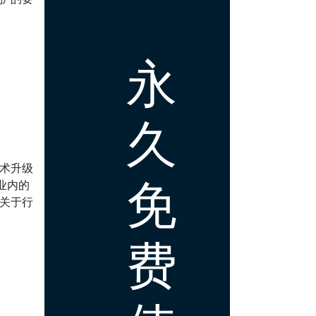
永
久
技术升级
免
业内的
多关于行
费