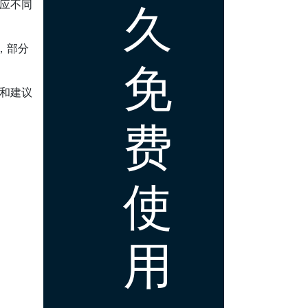
久
适应不同
，部分
免
馈和建议
费
使
用