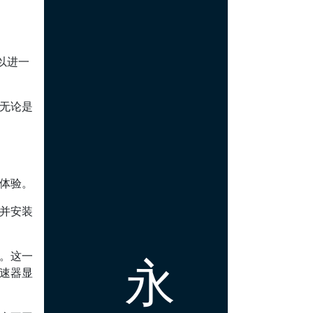
以进一
。无论是
体验。
载并安装
。
永
线。这一
加速器显