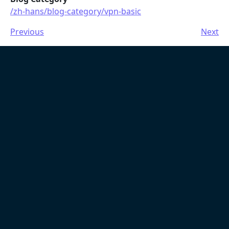
/zh-hans/blog-category/vpn-basic
Previous
Next